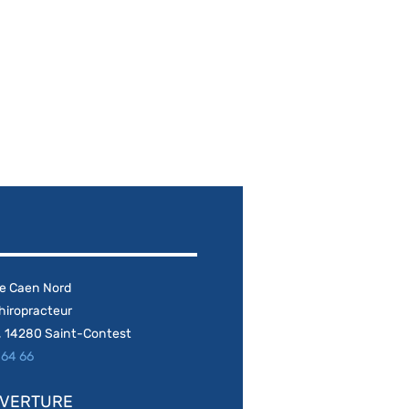
ie Caen Nord
hiropracteur
 14280 Saint-Contest​
 64 66
UVERTURE