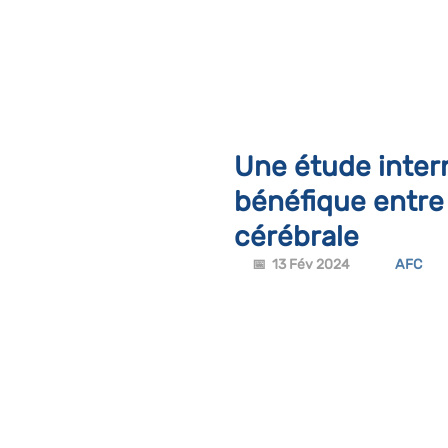
Une étude intern
bénéfique entre 
cérébrale
📅  13 Fév 2024              
AFC
       