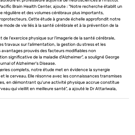
teure et professeure adjointe de neurosciences à l'Institut 
acific Brain Health Center, ajoute : "Notre recherche établit un 
ue régulière et des volumes cérébraux plus importants, 
protecteurs. Cette étude à grande échelle approfondit notre 
mode de vie liés à la santé cérébrale et à la prévention de la 
 de l'exercice physique sur l'imagerie de la santé cérébrale, 
s travaux sur l'alimentation, la gestion du stress et les 
es avantages prouvés des facteurs modifiables non 
n significative de la maladie d'Alzheimer", a souligné George 
urnal of Alzheimer's Disease.
eries complets, notre étude met en évidence la synergie 
 et le cerveau. Elle résonne avec les connaissances transmises 
es, en démontrant qu'une activité physique accrue constitue 
veau qui vieillit en meilleure santé", a ajouté le Dr Attariwala, 