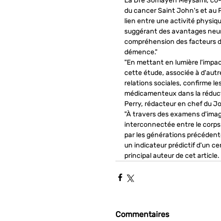
La Dre Somayeh Meysami, co-au
du cancer Saint John's et au P
lien entre une activité physiq
suggérant des avantages neuro
compréhension des facteurs de 
démence."
"En mettant en lumière l'impact
cette étude, associée à d'autre
relations sociales, confirme l
médicamenteux dans la réductio
Perry, rédacteur en chef du Jo
"À travers des examens d'imag
interconnectée entre le corps
par les générations précédent
un indicateur prédictif d'un cer
principal auteur de cet article.
Commentaires