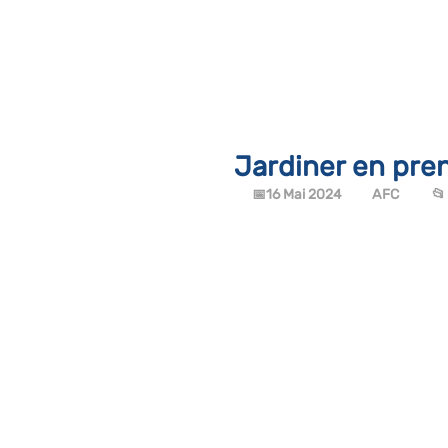
Jardiner en pre
📅16 Mai 2024         
AFC
           📂