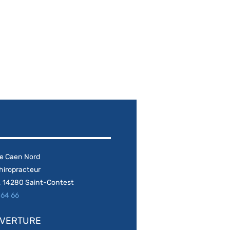
ie Caen Nord
hiropracteur
 14280 Saint-Contest​
 64 66
UVERTURE